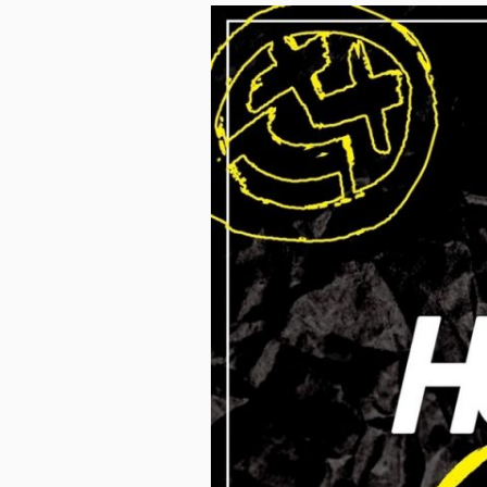
ス
キ
ッ
プ