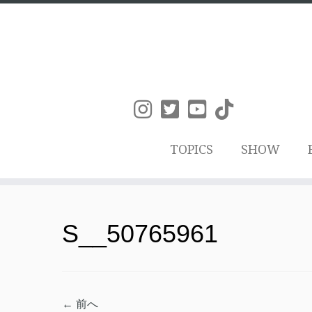
TOPICS
SHOW
コ
ン
S__50765961
テ
ン
ツ
← 前へ
へ