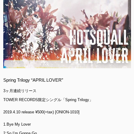
Spring Trilogy “APRIL LOVER”
3ヶ月連続リリース
TOWER RECORDS限定シングル「Spring Trilogy」
2019.4.10 release ¥500(+tax) [ONION-1010]
1.Bye My Lover
2.So I’m Gonna Go