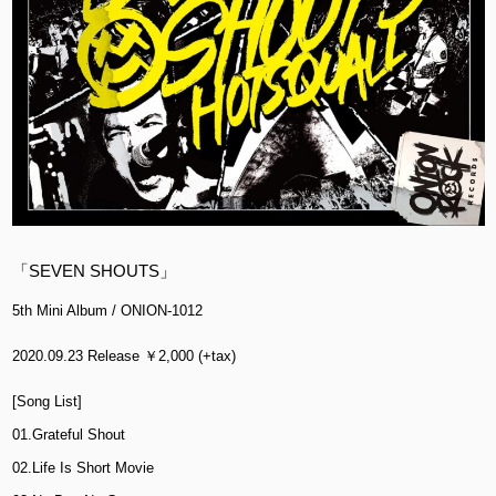
「SEVEN SHOUTS」
5th Mini Album / ONION-1012
2020.09.23 Release ￥2,000 (+tax)
[Song List]
01.Grateful Shout
02.Life Is Short Movie