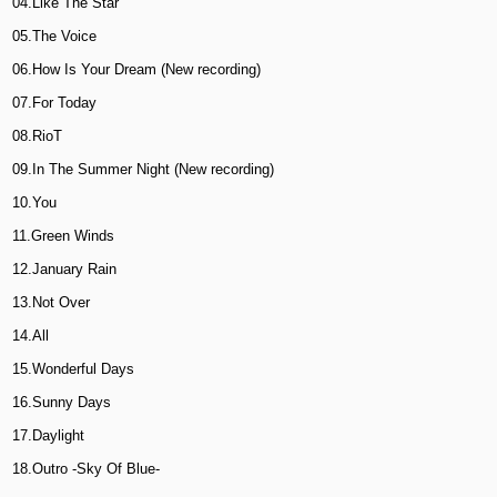
04.Like The Star
05.The Voice
06.How Is Your Dream (New recording)
07.For Today
08.RioT
09.In The Summer Night (New recording)
10.You
11.Green Winds
12.January Rain
13.Not Over
14.All
15.Wonderful Days
16.Sunny Days
17.Daylight
18.Outro -Sky Of Blue-