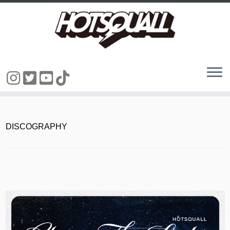
コ
ン
テ
ン
DISCOGRAPHY
ツ
へ
ス
キ
ッ
プ