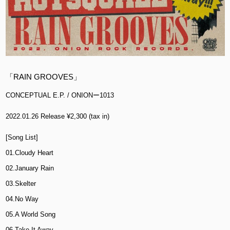
「RAIN GROOVES」
CONCEPTUAL E.P. / ONIONー1013
2022.01.26 Release ¥2,300 (tax in)
[Song List]
01.Cloudy Heart
02.January Rain
03.Skelter
04.No Way
05.A World Song
06.Take It Away