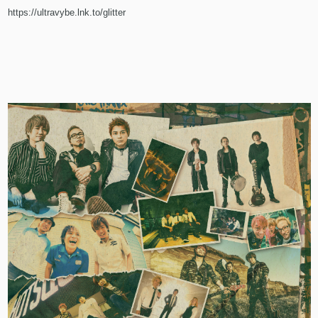
https://ultravybe.lnk.to/glitter