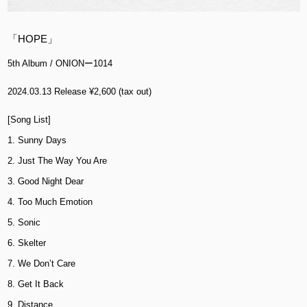
「HOPE」
5th Album / ONIONー1014
2024.03.13 Release ¥2,600 (tax out)
[Song List]
1. Sunny Days
2. Just The Way You Are
3. Good Night Dear
4. Too Much Emotion
5. Sonic
6. Skelter
7. We Don’t Care
8. Get It Back
9. Distance