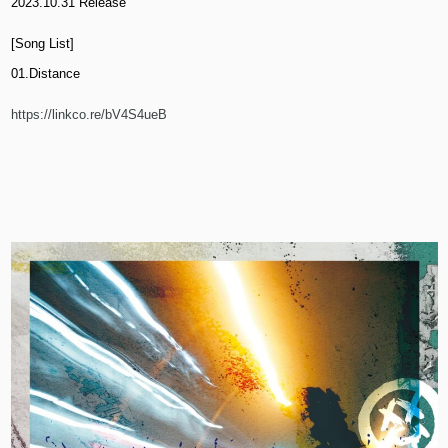
2023.10.31 Release
[Song List]
01.Distance
https://linkco.re/bV4S4ueB