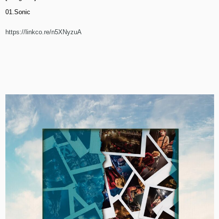
01.Sonic
https://linkco.re/n5XNyzuA