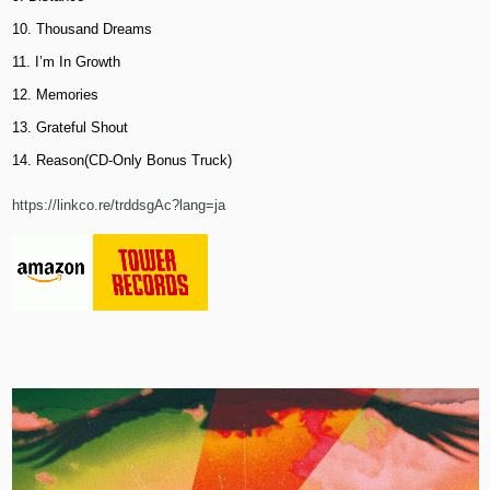
10. Thousand Dreams
11. I’m In Growth
12. Memories
13. Grateful Shout
14. Reason(CD-Only Bonus Truck)
https://linkco.re/trddsgAc?lang=ja