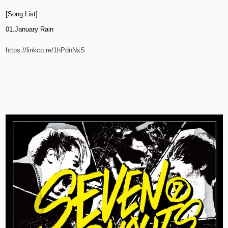
[Song List]
01.January Rain
https://linkco.re/1hPdnNxS