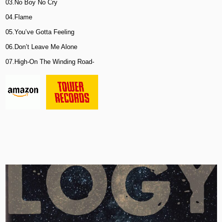
03.No Boy No Cry
04.Flame
05.You’ve Gotta Feeling
06.Don’t Leave Me Alone
07.High-On The Winding Road-