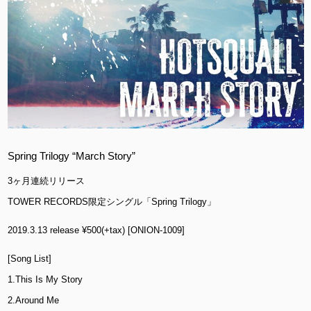
Spring Trilogy “March Story”
3ヶ月連続リリース
TOWER RECORDS限定シングル「Spring Trilogy」
2019.3.13 release ¥500(+tax) [ONION-1009]
[Song List]
1.This Is My Story
2.Around Me