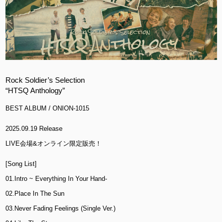
Rock Soldier’s Selection
“HTSQ Anthology”
BEST ALBUM / ONION-1015
2025.09.19 Release
LIVE会場&オンライン限定販売！
[Song List]
01.Intro ~ Everything In Your Hand-
02.Place In The Sun
03.Never Fading Feelings (Single Ver.)