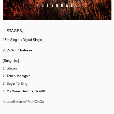
「STAGES」
13th Single（Digital Single）
2025.07.07 Release
[Song List]
1. Stages
2. Touch Me Again
3. Begin To Sing
4. My Weak Heart Is Dead!!!
https://linkco.re/rMsUCmGa