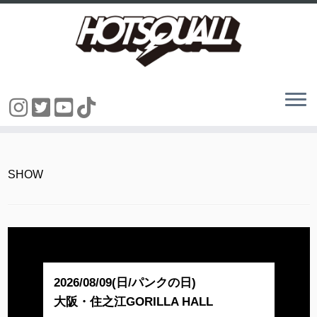
コ
ン
テ
ン
SHOW
ツ
へ
ス
キ
ッ
プ
2026/08/09(日/パンクの日)
大阪・住之江GORILLA HALL