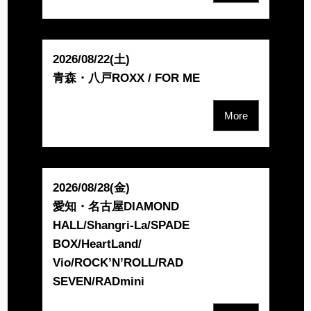
2026/08/22(土)
青森・八戸ROXX / FOR ME
More
2026/08/28(金)
愛知・名古屋DIAMOND
HALL/Shangri-La/SPADE
BOX/HeartLand/
Vio/ROCK’N’ROLL/RAD
SEVEN/RADmini