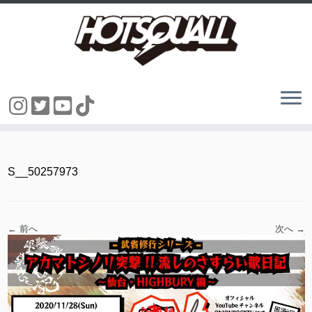
コ
ン
テ
ン
S__50257973
ツ
へ
ス
キ
ッ
← 前へ
次へ →
プ