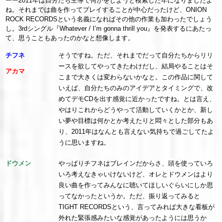
ーー2011年は自分たち主導で何かをしようと模索した年になりましたよ
ね。それまでは曲を作ってプレイすることが中心だったけど、ONION
ROCK RECORDSという名義になればその他の作業も加わったでしょう
し。3rdシングル『Whatever / I’m gonna thrill you』を発表するにあたっ
て、思うこともあったのかなと想像します。
チフネ
そうですね。ただ、それまでだって自分たちからリリ
ースを欲してやってきたわけだし、結局やることはそ
アカマ
こまで大きくは変わらないかなと。この作品に関して
いえば、自分たちのみのアイデアとタイミングで、改
めてデモCDを出す感覚に近かったですね。とは言え、
やはりこれからどうやって活動していくかとか、新し
い夢や目標は何かとか考えたりと悶々とした部分もあ
り、2011年はなんとも言えない気持ちで過ごしてたよ
うに思いますね。
ドウメン
やっぱりチフネはブレインだからさ、頭を使っていろ
いろ考えなきゃいけないけど、オレとドウメンはより
良い曲を作ってみんなに聴いてほしいぐらいにしか思
ってなかったというか。ただ、振り返ってみると
TIGHT RECORDSという、言ってみれば大きな看板が
外れた緊張感みたいな感覚があったようには思うか