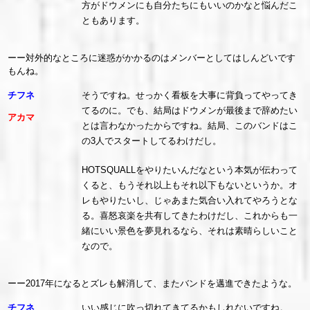
方がドウメンにも自分たちにもいいのかなと悩んだこ
ともあります。
ーー対外的なところに迷惑がかかるのはメンバーとしてはしんどいです
もんね。
チフネ
そうですね。せっかく看板を大事に背負ってやってき
てるのに。でも、結局はドウメンが最後まで辞めたい
アカマ
とは言わなかったからですね。結局、このバンドはこ
の3人でスタートしてるわけだし。
HOTSQUALLをやりたいんだなという本気が伝わって
くると、もうそれ以上もそれ以下もないというか。オ
レもやりたいし、じゃあまた気合い入れてやろうとな
る。喜怒哀楽を共有してきたわけだし、これからも一
緒にいい景色を夢見れるなら、それは素晴らしいこと
なので。
ーー2017年になるとズレも解消して、またバンドを邁進できたような。
チフネ
いい感じに吹っ切れてきてるかもしれないですね。