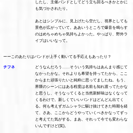
したし、主催バンドとしてどう立ち回るべきかとかに
も気づかされたり。
あとはシンプルに、見上げたら空だし、視界としても
景色が広がっていて。ああいうところで爆音を鳴らす
のはめちゃめちゃ気持ちよかった。やっぱり、野外ラ
イブはいいなって。
ーーこのあたりはバンドが上手く動いてる手応えもあったり？
チフネ
どうなんだろう……そういう気持ちはあんまり感じて
なかったかな。それよりも希望を持ってたから、ここ
からまた頑張りたいと純粋に思ってましたね。もう、
界隈のシーンにはある程度は名前も知れ渡ってたかな
と思うし、そうなってくると当然新鮮味はなくなって
くるわけで。新しくていいバンドはどんどん出てく
る。何も考えずガムシャラに駆け抜けてきた時期を経
て、さあ、ここからどうやっていくべきかなってずっ
と考えてた気がする。まあ、それって今でも変わらな
いんですけど(笑)。