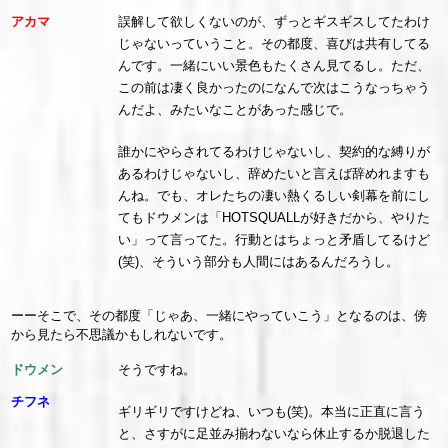
アカマ
誤解して欲しくないのが、ずっとギスギスしてたわけ
じゃないっていうこと。その都度、喜びは共有してる
んです。一緒にいい景色もたくさん見てるし。ただ、
この前は凄く良かったのになんで次はこうなっちゃう
んだよ、みたいなことがあった感じで。
誰かにやらされてるわけじゃないし、契約的な縛りが
あるわけじゃないし、辞めたいと言えば辞めれますも
んね。でも、オレたちの凄い熱くるしい剣幕を前にし
てもドウメンは「HOTSQUALLが好きだから、やりた
い」って言ってた。行動とはちょっと矛盾してるけど
(笑)、そういう部分も人間にはあるんだろうし。
ーーそこで、その都度「じゃあ、一緒にやっていこう」となるのは、傍
から見たら不思議かもしれないです。
ドウメン
そうですね。
チフネ
ギリギリですけどね、いつも(笑)。本当に正直に言う
と、さすがに足並み揃わないなら休止するか脱退した