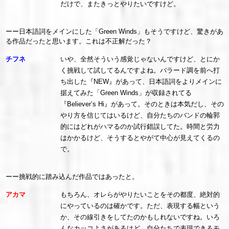
だけで、またきっとやりたいですけど。
ーー日本語詞をメインにした「Green Winds」もそうですけど、驚きがあ
る作品だったと思います。これは不正解だった？
チフネ
いや、全然そういう感覚じゃないんですけど、とにか
く挑戦して試してるんですよね。バラード調を前へ打
ち出した『NEW』があって、日本語詞をよりメインに
据えてみた「Green Winds」が収録されてる
『Believer’s Hi』があって。そのときは本気だし、その
やり方を信じてはいるけど、自分たちのバンドの輪郭
的にはどれがハマるのか試行錯誤してた。時間と労力
はかかるけど、そうするとやがて中心が見えてくるの
で。
ーー挑戦的に踏み込んだ作品ではあったと。
アカマ
もちろん、オレらがやりたいことをその都度、絶対的
にやっているのは確かです。ただ、表現する幅という
か、その線引きをしてたのかもしれないですね。いろ
んなカッコよさがあるけど、自分たちで表現できるモ