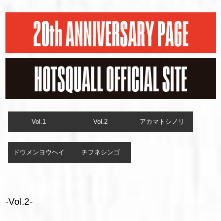
Vol.1
Vol.2
アカマトシノリ
ドウメンヨウヘイ
チフネシンゴ
-Vol.2-