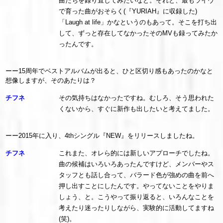
曲たちを録り直してみたいなと。それと、最もライヴ
で育った曲がおそらく(『YURIAH』に収録した)
「Laugh at life」かなというのもあって。そこを打ち出
して、ずっと存在してなかったそのMVも録ってみたか
ったんです。
ーー15周年でベストアルバムが出ると、ひと区切り感もあったのかなと
想像しますが、そのあたりは？
チフネ
その気持ちはなかったですね。むしろ、そう思われた
くないから、すぐに新作も出したいと考えてました。
ーー2015年に入り、4thシングル『NEW』をリリースしましたね。
チフネ
これまた、オレら的には新しいアプローチでしたね。
曲の候補はいろいろあったんですけど、メンバーやス
タッフとも話し合って、バラード色が強めの曲を前へ
押し出すことにしたんです。やってないことをやりま
しょう、と。こうやって振り返ると、いろんなことを
考えたり迷ったりしながら、実験的に活動してますね
(笑)。