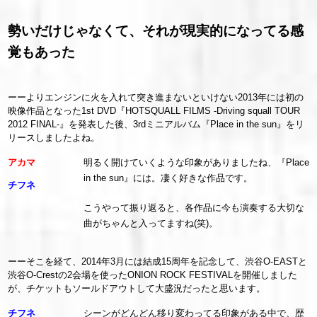
勢いだけじゃなくて、それが現実的になってる感
覚もあった
ーーよりエンジンに火を入れて突き進まないといけない2013年には初の
映像作品となった1st DVD『HOTSQUALL FILMS -Driving squall TOUR
2012 FINAL-』を発表した後、3rdミニアルバム『Place in the sun』をリ
リースしましたよね。
アカマ
明るく開けていくような印象がありましたね、『Place
in the sun』には。凄く好きな作品です。
チフネ
こうやって振り返ると、各作品に今も演奏する大切な
曲がちゃんと入ってますね(笑)。
ーーそこを経て、2014年3月には結成15周年を記念して、渋谷O-EASTと
渋谷O-Crestの2会場を使ったONION ROCK FESTIVALを開催しました
が、チケットもソールドアウトして大盛況だったと思います。
チフネ
シーンがどんどん移り変わってる印象がある中で、歴