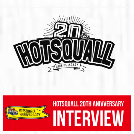
コ
ン
テ
ン
ツ
へ
ス
キ
ッ
プ