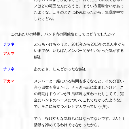
ノはどの範囲なんだろうと。そういう意味合いがあっ
たような……そのときは必死だったから、無我夢中で
したけどね。
ーーこのあたりの時期、バンド内の関係性としてはどうでしたか？
チフネ
ぶっちゃけちゃうと、2015年から2016年の真ん中ぐら
いまでが、いちばんメンバー間がヤバかった気がする
アカマ
(笑)。
チフネ
あのとき、しんどかったな(笑)。
アカマ
メンバーと一緒にいる時間も多くなると、その分言い
合う回数も増えたし。さっきも話に出ましたけど、こ
の時期はドウメンが生活環境も変わったりしてて、完
全にバンドのペースについてこれてなかったような。
で、そこに苛立つオレとアカマっていう(笑)。
でも、投げやりな気持ちにはなってないです。3人とも
活動を諦めてるわけではなかったから。