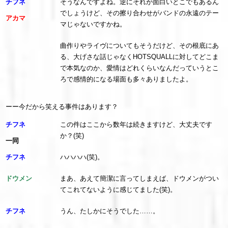
チフネ
そうなんですよね。逆にそれが面白いとこでもあるん
でしょうけど、その擦り合わせがバンドの永遠のテー
アカマ
マじゃないですかね。
曲作りやライヴについてもそうだけど、その根底にあ
る、大げさな話じゃなくHOTSQUALLに対してどこま
で本気なのか、愛情はどれくらいなんだっていうとこ
ろで感情的になる場面も多々ありましたよ。
ーー今だから笑える事件はあります？
チフネ
この件はここから数年は続きますけど、大丈夫です
か？(笑)
一同
チフネ
ハハハハ(笑)。
ドウメン
まあ、あえて簡潔に言ってしまえば、ドウメンがつい
てこれてないように感じてました(笑)。
チフネ
うん、たしかにそうでした……。