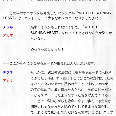
ーーこの年のオニオンから発売した5thシングル『WITH THE BURNING
HEART』は、バンドにとって大きなキッカケになりましたよね。
チフネ
結果、そうかもしれないですね。「WITH THE
BURNING HEART」を作ってるときはなんだか楽しか
アカマ
ったな～。
めっちゃ楽しかった！
ーーここから今につながるムードが生まれたんだと思います。
チフネ
たしかに。2016年の終盤にはモヤモヤムードにも飽き
てきてたし(笑)、オレ的にそこでひとつ決定的だったの
アカマ
はハイスタのツアーに誘われたことですね。それがこ
の年の始めで。最も憧れた人たちが、そのコピーバン
ドからスタートしたようなオレたちを呼んでくれるっ
てことで、悩みながらも懸命に今まで歩んできた道が
間違いじゃなかったと認めてくれてるような気がし
て。あくまで気がしてただけなんですけど(笑)。そうす