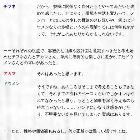
チフネ
だから、規模に関係なく自分たちもやってみたいと改
めて感じたし。とにかく、環境も生活も変わって、メ
ンバーとのほんの少しの目線のスレ違いや、例えばド
ウメンなりの歩幅というのを理解するには何年もかか
って。それがこのあたりからかもしれないです。
ーーそれぞれの視点で、客観的な目線や設計図を意識すべきだと考え始
めたチフネさんとアカマさん、単純に感覚的な楽しさに惹かれてたドウ
メンさんとのズレがあったと。
アカマ
それはあったと思います。
ドウメン
そうですね。あのころはそこまで考えることもできな
くて、それまでの流れのペースくらいでしかオレはや
れてなかったと思う。もともと物事を深く考えるのも
得意じゃないし……。バンドにかなり迷惑をかけた
り、不甲斐ない姿を見せてしまった実感はあります。
ーーただ、性格や価値観もあるし、何が正解かは難しい話ですよね。