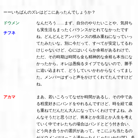
ーーいちばんのズレはどこにあったんでしょうか？
ドウメン
なんだろう……まず、自分のやりたいことや、気持ち
も実生活もまったくバランスがとれてなかったです
チフネ
ね。どんどんとアンバランスの積み重ねになっていっ
てたみたいな。別に今だって、すべてが安定してるわ
けじゃないけど、心にはいくらか余裕があるわけで。
ただ、その時期は時間も金も精神的な余裕も本当にな
かったから。オレは愚痴るタイプでもないので、勝手
に追い込まれて、どうしていいかわからなくってまし
た。メンバーはずっと声をかけてくれてたんですけど
ね。
アカマ
まあ、若いころってなぜか時間があるし、その中であ
る程度好きにバンドをやれるんですけど、時を経て歳
も重ねてだんだん大人になっていくわけですよね。み
んなそうだと思うけど、将来とか生活とか人生を考え
ていく中でオレたちの場合はバンドとどう付き合い、
どう向き合うかの選択があって。そこにぶち当たるの
がドウメンはけっこう遅かったんじゃないかな(笑)。多