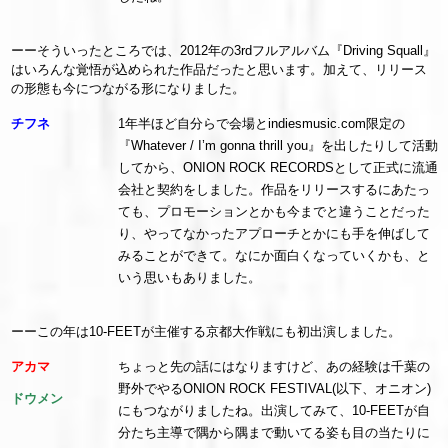
ーーそういったところでは、2012年の3rdフルアルバム『Driving Squall』
はいろんな覚悟が込められた作品だったと思います。加えて、リリース
の形態も今につながる形になりました。
チフネ
1年半ほど自分らで会場とindiesmusic.com限定の
『Whatever / I’m gonna thrill you』を出したりして活動
してから、ONION ROCK RECORDSとして正式に流通
会社と契約をしました。作品をリリースするにあたっ
ても、プロモーションとかも今までと違うことだった
り、やってなかったアプローチとかにも手を伸ばして
みることができて。なにか面白くなっていくかも、と
いう思いもありました。
ーーこの年は10-FEETが主催する京都大作戦にも初出演しました。
アカマ
ちょっと先の話にはなりますけど、あの経験は千葉の
野外でやるONION ROCK FESTIVAL(以下、オニオン)
ドウメン
にもつながりましたね。出演してみて、10-FEETが自
分たち主導で隅から隅まで動いてる姿も目の当たりに