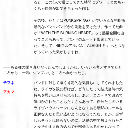
ると、この3人で過ごしてきた時間にブワーッとめちゃ
くちゃ自信が出てきちゃった(笑)。
その後、たとえばPUNKSPRINGとかでいろんな初期衝
動的なパンクバンドから刺激を受けたり、作ってた曲
が「WITH THE BURNING HEART」って熱量全開な曲
ってこともあって、バンドのムードも加速していっ
た。そして、4thフルアルバム『ALRIGHT!!!』へとつな
がっていった気がしますね。
ーーある種の開き直りだったんでしょうかね。いろいろ考えすぎてたと
ころから、一気にシンプルなところへ向かったし。
チフネ
バンドに対して凄く肯定的な気持ちにしてくれました
ね。ライヴを観に行けば、どうしたって結成当時の気
アカマ
持ちを思い出させられるし。あと、ここへきて改めて
気づかされたこともたくさんあって。自分たちのいる
ライヴハウスシーンになんとなくある暗黙のルールを
正解なんだと思い込むようになってたな、とか。必ず
しもそうとは限らないのに。活動の中で教えられたこ
とをそのまま飲み込んでた部分もあるのかもなって。