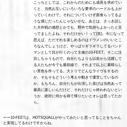
こっちとしては、これからのためにも成長を求めてい
くと、当然お互いにいろいろな要求のハードルも上が
っていくわけで。それについていけず面食らってるよ
うな感じだったんじゃないかな。あとは、さっき話し
た大作戦の感想とかでも、野外で気持ちよかったと言
ってましたよね。それだけかい！って(笑)。今になって
思えば、ただそれを楽しめるのはドウメンのいいとこ
ろなんでしょうけど。やっぱりギラギラしてるバンド
マンとして目が行くのって主催の10-FEET、そこに注
目しちゃうもので。自分たちよりも以前から活躍して
る人たちが今でも最前線で、それまで以上に素晴らし
い景色を作ってる。大トリでどんなライヴをするの
か、そもそもどういう考えや動きで運営しているの
か。もちろん、自分たちが出演した喜びは当然あって
最高に楽しいんだけど、それだけじゃ終われないとい
うか、絶対に何かを得て帰りたいとオレは思ってたか
ら。
ーー10-FEETは、HOTSQUALLがやってみたいと思ってることをちゃん
と実現してるわけですからね。