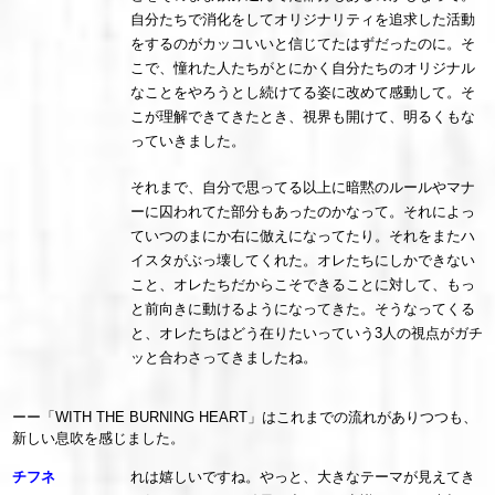
自分たちで消化をしてオリジナリティを追求した活動
をするのがカッコいいと信じてたはずだったのに。そ
こで、憧れた人たちがとにかく自分たちのオリジナル
なことをやろうとし続けてる姿に改めて感動して。そ
こが理解できてきたとき、視界も開けて、明るくもな
っていきました。
それまで、自分で思ってる以上に暗黙のルールやマナ
ーに囚われてた部分もあったのかなって。それによっ
ていつのまにか右に倣えになってたり。それをまたハ
イスタがぶっ壊してくれた。オレたちにしかできない
こと、オレたちだからこそできることに対して、もっ
と前向きに動けるようになってきた。そうなってくる
と、オレたちはどう在りたいっていう3人の視点がガチ
ッと合わさってきましたね。
ーー「WITH THE BURNING HEART」はこれまでの流れがありつつも、
新しい息吹を感じました。
チフネ
れは嬉しいですね。やっと、大きなテーマが見えてき