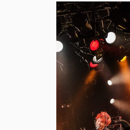
ス
キ
ッ
プ