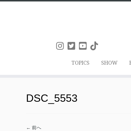
TOPICS
SHOW
コ
ン
DSC_5553
テ
ン
ツ
← 前へ
へ