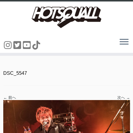
コ
ン
テ
ン
DSC_5547
ツ
へ
ス
キ
ッ
← 前へ
次へ →
プ