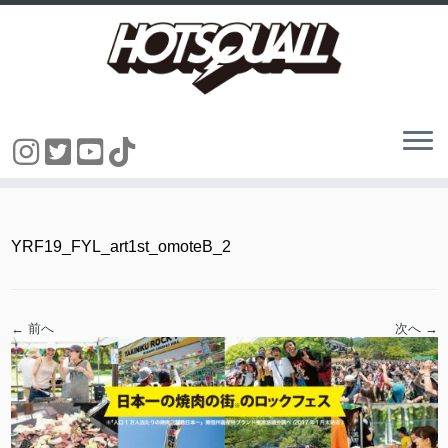
コ
ン
テ
ン
YRF19_FYL_art1st_omoteB_2
ツ
へ
ス
キ
ッ
← 前へ
次へ →
プ