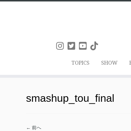
TOPICS
SHOW
コ
ン
smashup_tou_final
テ
ン
ツ
← 前へ
へ