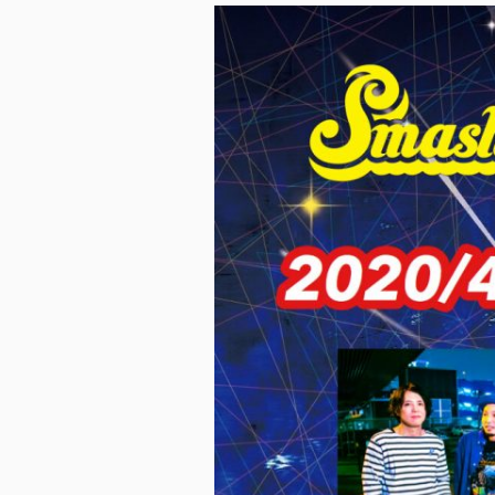
ス
キ
ッ
プ