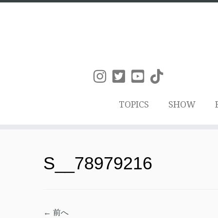
TOPICS
SHOW
コ
ン
S__78979216
テ
ン
ツ
← 前へ
へ