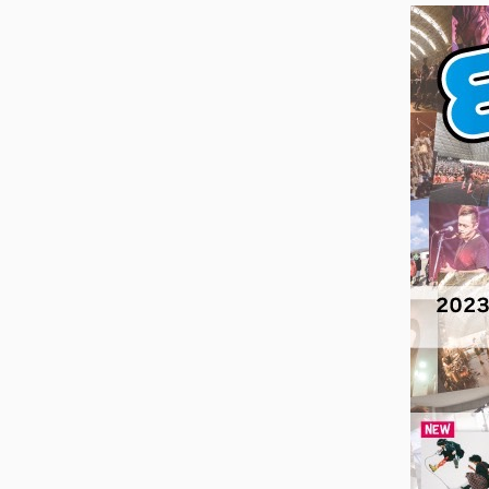
ス
キ
ッ
プ