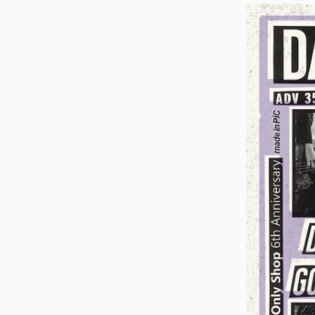
ス
キ
ッ
プ