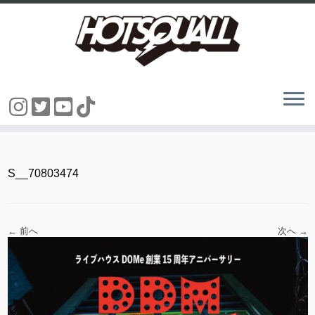
コ
ン
テ
ン
S__70803474
ツ
へ
ス
キ
ッ
← 前へ
次へ →
プ