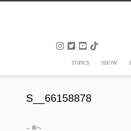
TOPICS
SHOW
コ
ン
S__66158878
テ
ン
ツ
← 前へ
へ