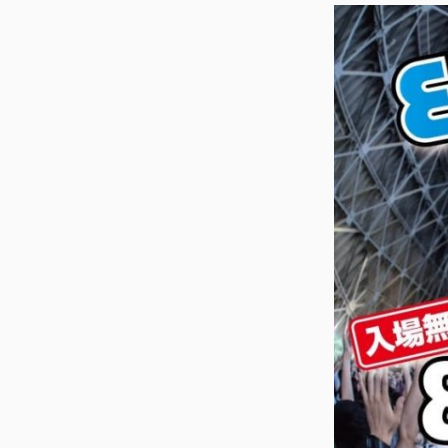
ス
キ
ッ
プ