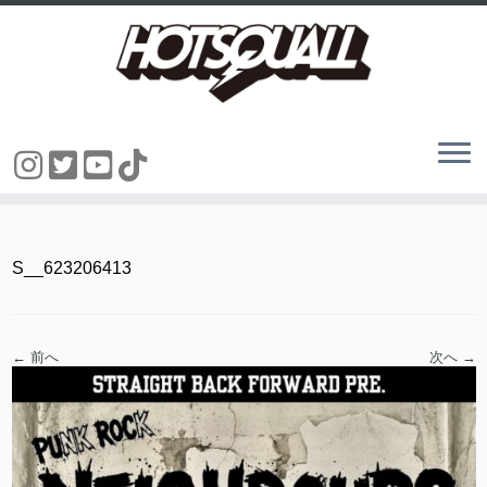
コ
ン
テ
ン
S__623206413
ツ
へ
ス
キ
ッ
← 前へ
次へ →
プ