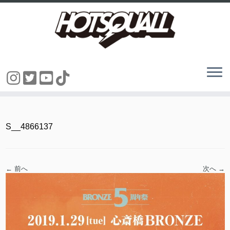
コ
ン
テ
ン
S__4866137
ツ
へ
ス
キ
ッ
← 前へ
次へ →
プ