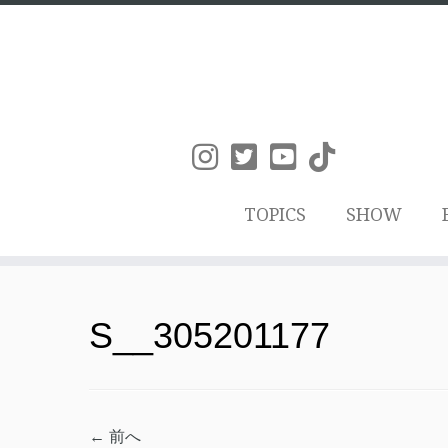
TOPICS
SHOW
コ
ン
S__305201177
テ
ン
ツ
← 前へ
へ