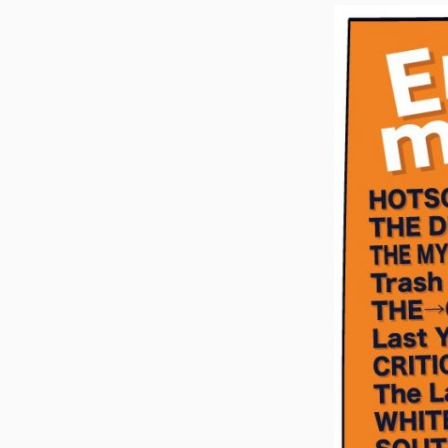
ス
キ
ッ
プ