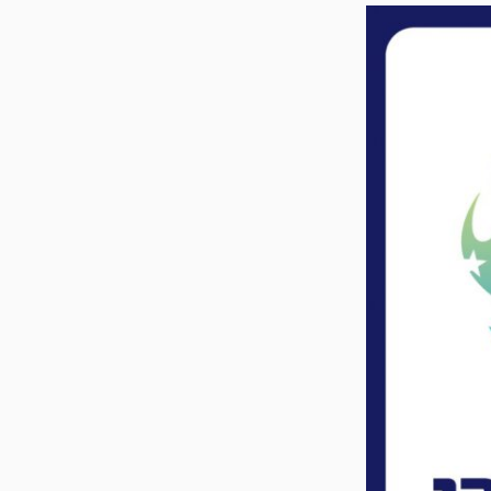
ス
キ
ッ
プ