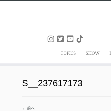
TOPICS
SHOW
コ
ン
S__237617173
テ
ン
ツ
← 前へ
へ