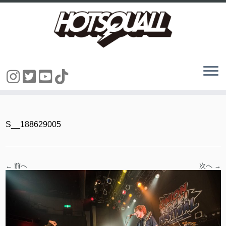
コ
ン
テ
ン
S__188629005
ツ
へ
ス
キ
ッ
← 前へ
次へ →
プ