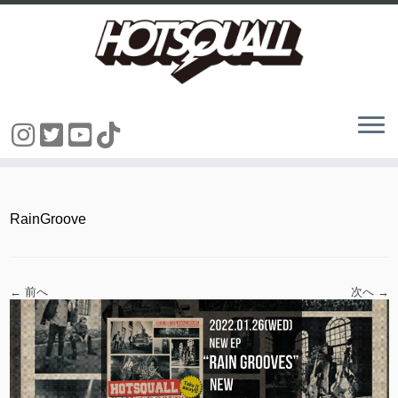
コ
ン
テ
ン
RainGroove
ツ
へ
ス
キ
ッ
← 前へ
次へ →
プ