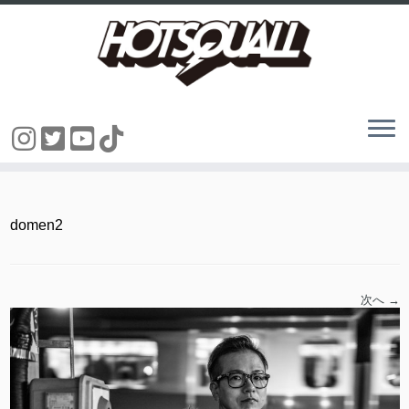
コ
ン
テ
ン
domen2
ツ
へ
ス
キ
ッ
次へ →
プ