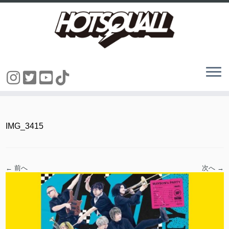
コ
ン
テ
ン
IMG_3415
ツ
へ
ス
キ
ッ
← 前へ
次へ →
プ