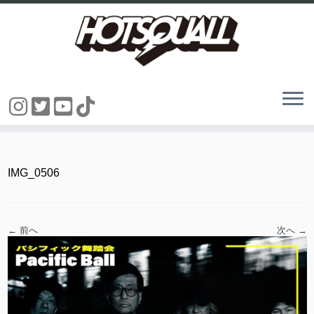
コ
ン
テ
ン
IMG_0506
ツ
へ
ス
キ
ッ
← 前へ
次へ →
プ