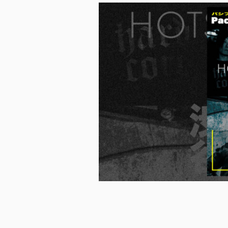
ス
キ
ッ
プ