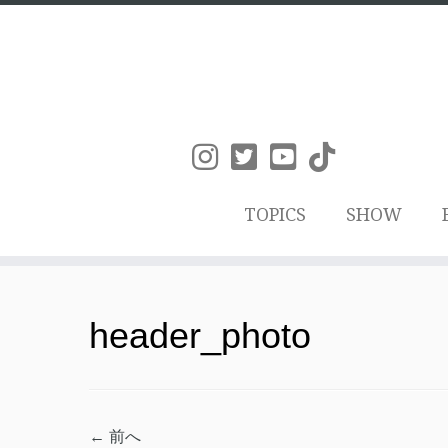
TOPICS
SHOW
コ
ン
header_photo
テ
ン
ツ
← 前へ
へ