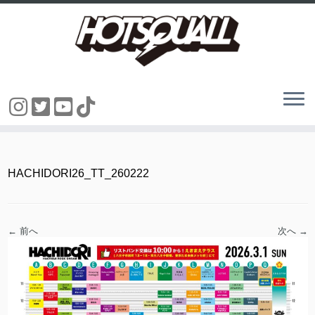
コ
ン
テ
ン
HACHIDORI26_TT_260222
ツ
へ
ス
キ
ッ
← 前へ
次へ →
プ