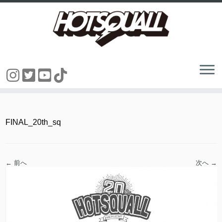
コ
ン
テ
ン
FINAL_20th_sq
ツ
へ
ス
キ
ッ
← 前へ
次へ →
プ