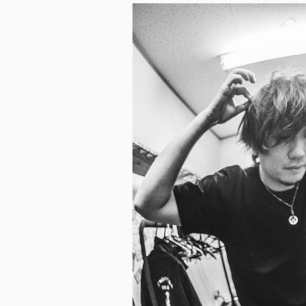
ス
キ
ッ
プ