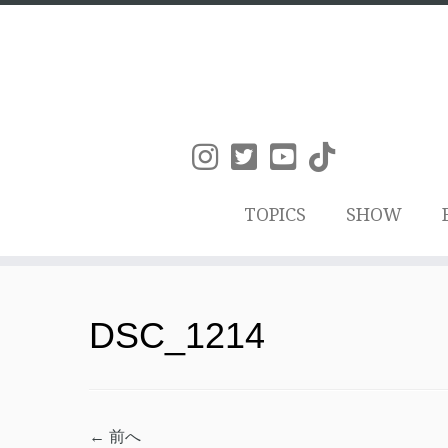
TOPICS
SHOW
コ
ン
DSC_1214
テ
ン
ツ
← 前へ
へ