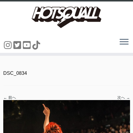
コ
ン
テ
ン
DSC_0834
ツ
へ
ス
キ
ッ
← 前へ
次へ →
プ