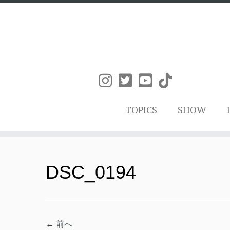
TOPICS
SHOW
コ
ン
DSC_0194
テ
ン
ツ
← 前へ
へ