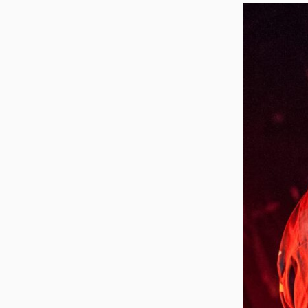
ス
キ
ッ
プ