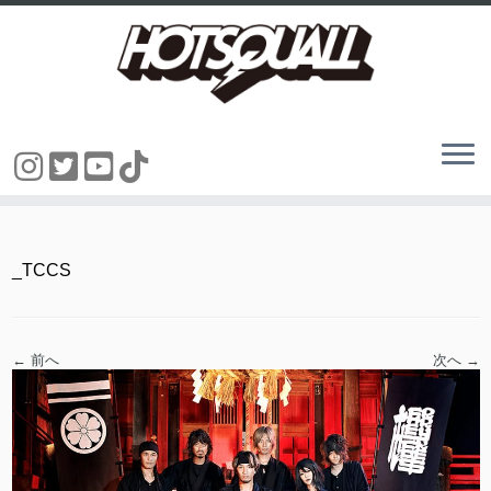
コ
ン
テ
ン
_TCCS
ツ
へ
ス
キ
ッ
← 前へ
次へ →
プ