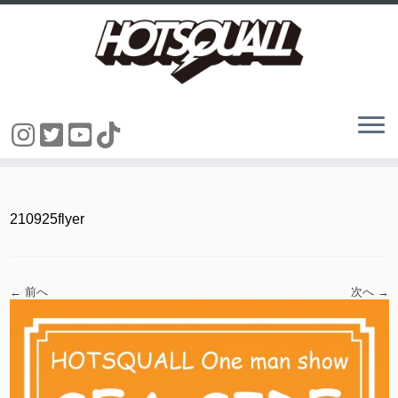
コ
ン
テ
ン
210925flyer
ツ
へ
ス
キ
ッ
← 前へ
次へ →
プ