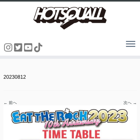
コ
ン
テ
ン
20230812
ツ
へ
ス
キ
ッ
← 前へ
次へ →
プ