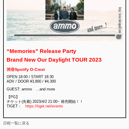
“Memories” Release Party
Brand New Our Daylight TOUR 2023
渋谷Spotify O-Crest
OPEN 18:00 / START 18:30
ADV / DOOR ¥3,800 / ¥4,300
GUEST: ammo …and more
【PG】
チケット(先着) 2023/4/2 21:00~ 発売開始！！
TIGET：
https://tiget.net/events
日程一覧に戻る