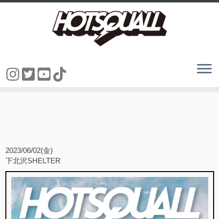
コ
ン
テ
ン
ツ
へ
ス
キ
2023/06/02(金)
ッ
下北沢SHELTER
プ