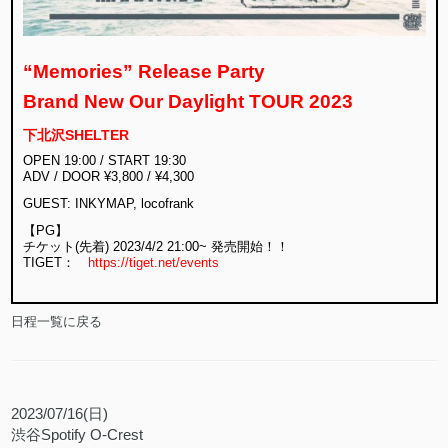
“Memories” Release Party
Brand New Our Daylight TOUR 2023
下北沢SHELTER
OPEN 19:00 / START 19:30
ADV / DOOR ¥3,800 / ¥4,300
GUEST: INKYMAP, locofrank
【PG】
チケット(先着) 2023/4/2 21:00~ 発売開始！！
TIGET：
https://tiget.net/events
日程一覧に戻る
2023/07/16(日)
渋谷Spotify O-Crest