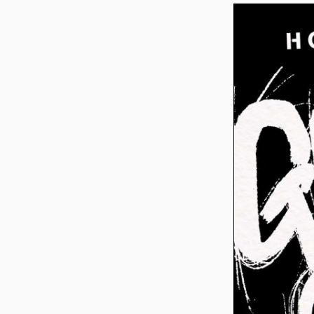
ス
キ
ッ
プ