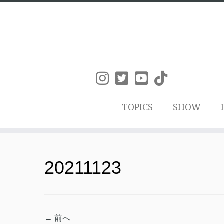
TOPICS
SHOW
コ
ン
20211123
テ
ン
ツ
← 前へ
へ