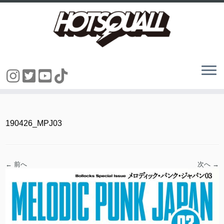
コ
ン
テ
ン
190426_MPJ03
ツ
へ
ス
キ
ッ
← 前へ
次へ →
プ