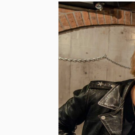
ス
キ
ッ
プ