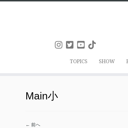
TOPICS
SHOW
コ
ン
Main小
テ
ン
ツ
← 前へ
へ