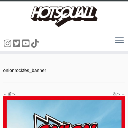
コ
ン
テ
ン
onionrockfes_banner
ツ
へ
ス
キ
ッ
← 前へ
次へ →
プ