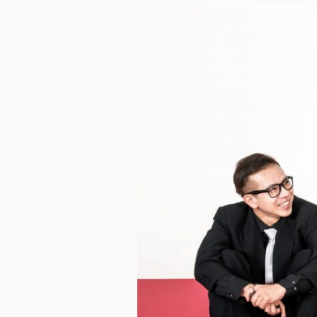
ス
キ
ッ
プ