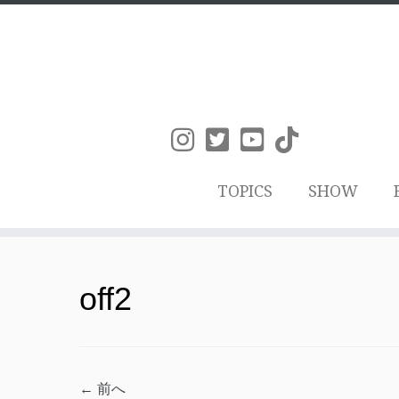
TOPICS
SHOW
コ
ン
off2
テ
ン
ツ
← 前へ
へ