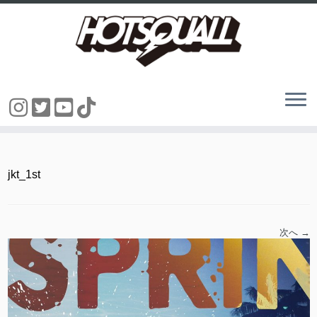
コ
ン
テ
ン
jkt_1st
ツ
へ
ス
キ
ッ
次へ →
プ