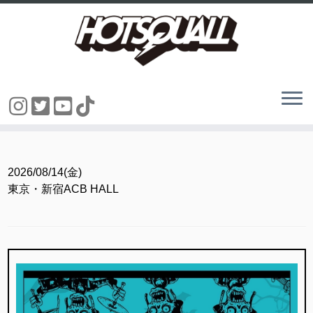
コ
ン
テ
ン
2026/08/14(金)
ツ
東京・新宿ACB HALL
へ
ス
キ
ッ
プ