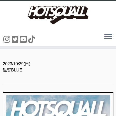
コ
ン
テ
ン
2023/10/29(日)
ツ
滋賀BLUE
へ
ス
キ
ッ
プ