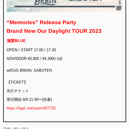
“Memories” Release Party
Brand New Our Daylight TOUR 2023
滋賀BLUE
OPEN / START 17:00 / 17:30
ADV/DOOR ¥3,800 / ¥4,300(+1d)
w/EGG BRAIN, SABOTEN
【TICKET】
先行チケット
受付開始:8/9 21:00〜(先着)
https://tiget.net/users/657732