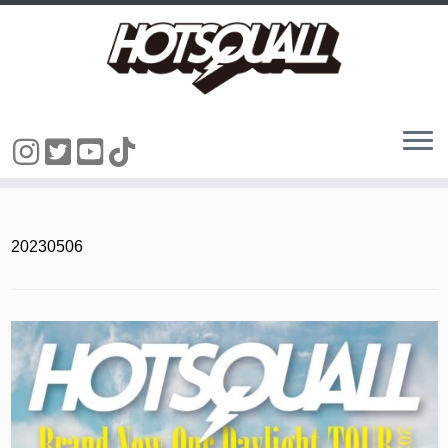
コ
ン
テ
ン
20230506
ツ
へ
ス
キ
ッ
プ