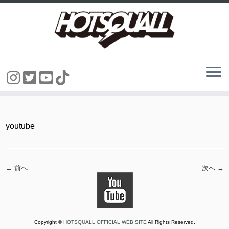
コ
ン
テ
ン
youtube
ツ
へ
ス
キ
ッ
← 前へ
次へ →
プ
Copyright ©
HOTSQUALL OFFICIAL WEB SITE
All Rights Reserved.