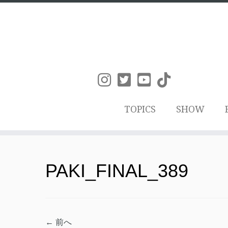
TOPICS
SHOW
コ
ン
PAKI_FINAL_389
テ
ン
ツ
← 前へ
へ