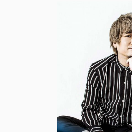
ス
キ
ッ
プ