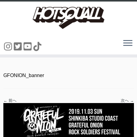
コ
ン
テ
ン
GFONION_banner
ツ
へ
ス
キ
ッ
← 前へ
次へ →
プ