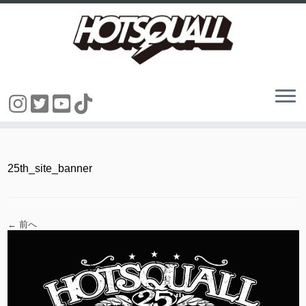
コ
ン
テ
ン
25th_site_banner
ツ
へ
ス
キ
ッ
← 前へ
プ