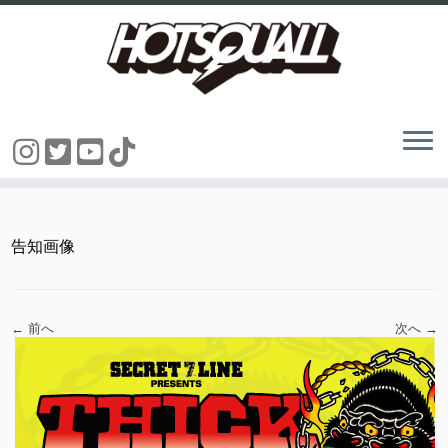
コ
ン
テ
ン
告知画像
ツ
へ
ス
キ
ッ
← 前へ
次へ →
プ